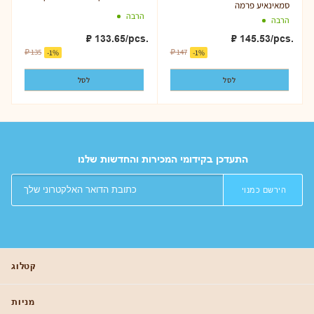
סמאינאיע פרמה
הרבה
הרבה
₽
133.65
/pcs.
₽
145.53
/pcs.
₽
135
₽
147
-
1
%
-
1
%
לסל
לסל
התעדכן בקידומי המכירות והחדשות שלנו
הירשם כמנוי
קטלוג
מניות