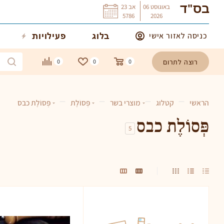
באוגוסט
06
אב
23
בס"ד
5786
2026
כניסה לאזור אישי
בלוג
פעילויות
רוצה לתרום
0
0
0
—
—
—
—
הראשי
קטלוג
מוצרי בשר
פְּסוֹלֶת
פְּסוֹלֶת כבס
פְּסוֹלֶת כבס
5