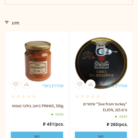
מסנן
מהדרין בשרי
מהדרין בשרי
שימורים "Sive from turkey"
רוטב בולונז (עופות) PINHAS, 550g
ELION, 325 גרם
הרבה
הרבה
₽
451
/pcs.
₽
260
/pcs.
לסל
לסל