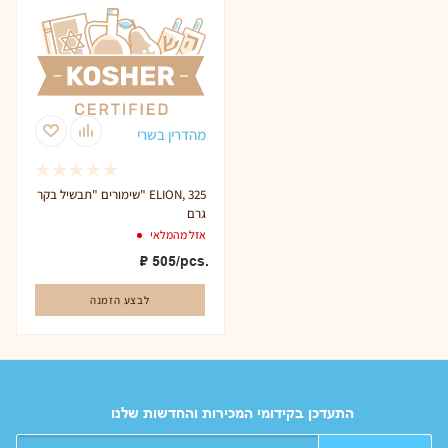
מהדרין בשרי
שימורים "תבשיל בקר" ELION, 325
גרם
אזל מהמלאי
₽
505
/pcs.
לבצע הזמנה
התעדכן בקידומי המכירות והחדשות שלנו