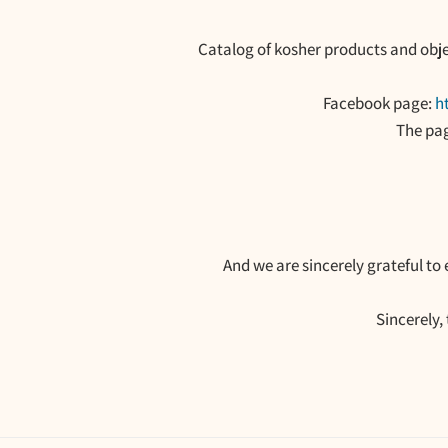
Catalog of kosher products and obj
Facebook page:
h
The pag
And we are sincerely grateful to
Sincerely