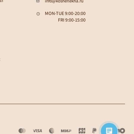
info@kosherlekha.ru
הת
MON-TUE 9:00-20:00
FRI 9:00-15:00
א