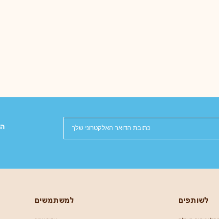
הת
לשותפים
למשתמשים