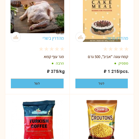
מהדרין פרווה
מהדרין בשרי
קמח עוגה "אביב", 500 גרם
פגר עוף קפוא
מספיק
הרבה
₽
375
/kg
₽
1 215
/pcs.
לסל
לסל