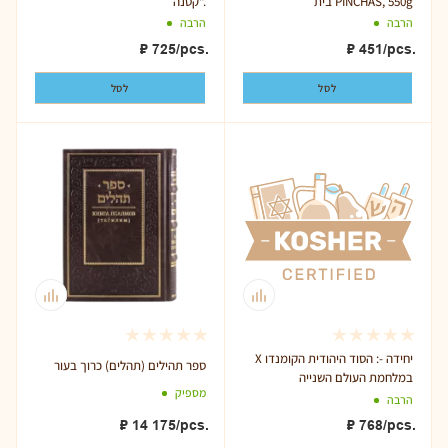
בית PINCHAS, 550g
קטנה".
הרבה
הרבה
₽
725
/pcs.
₽
451
/pcs.
לסל
לסל
X יחידה -: הסוד היהודית הקומנדו
ספר תהילים (תהלים) כרוך בעור
במלחמת העולם השנייה
מספיק
הרבה
₽
14 175
/pcs.
₽
768
/pcs.