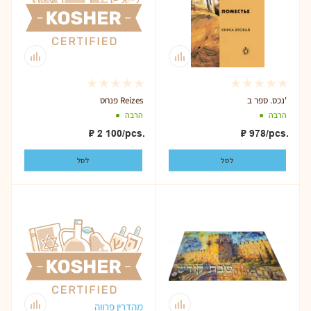
נכס. ספר ב'
פנחס Reizes
הרבה
הרבה
₽
2 100
/pcs.
₽
978
/pcs.
לסל
לסל
מהדרין פרווה