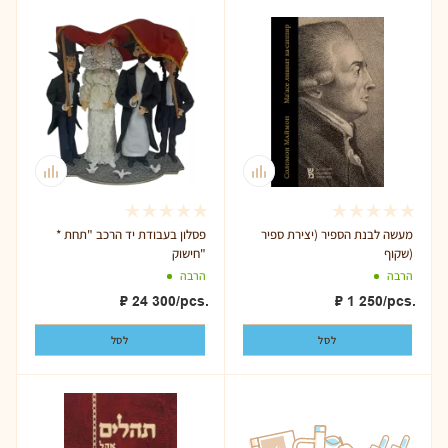
מעשה לבנת הספיר (יצירת ספיר
* פסלון בעבודת יד הרכב "תחת
שקוף)
חישוק"
הרבה
הרבה
₽
24 300
/pcs.
₽
1 250
/pcs.
לסל
לסל