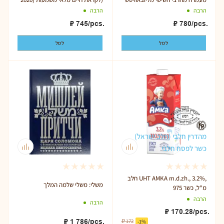
הרבה
הרבה
₽
745
/pcs.
₽
780
/pcs.
לסל
לסל
מהדרין חלבי (חלב ישראל)
כשר לפסח חלבי
חלב UHT AMKA m.d.zh., 3.2%,
משלי: משלי שלמה המלך
975 מ"ל, כשר
הרבה
הרבה
₽
170.28
/pcs.
₽
1 786
/pcs.
₽
172
-
1
%