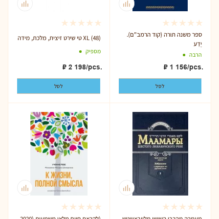
ספר משנה תורה (קוד הרמב"ם).
טי שירט זיצית, מלכת, מידה XL (48)
יֶדַע
מספיק
הרבה
₽
2 198
/pcs.
₽
1 156
/pcs.
לסל
לסל
מעמרה מהרבי השישי מליובאוויטש
לקראת חיים מלאי משמעות (2020)