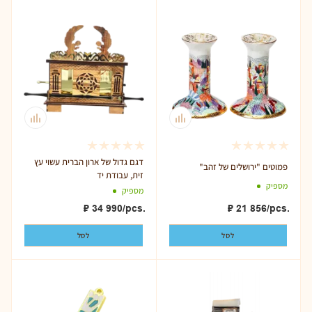
דגם גדול של ארון הברית עשוי עץ
"פמוטים "ירושלים של זהב
זית, עבודת יד
מספיק
מספיק
₽
21 856
/pcs.
₽
34 990
/pcs.
לסל
לסל