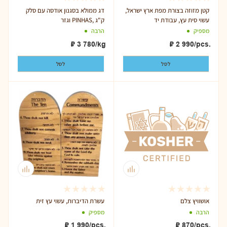
קטן מזוזה בצורת מפת ארץ ישראל,
דג ממולא בסגנון אודסה עם סלק
עשוי סית עץ, עבודת יד
וגזר PINHAS, ק"ג
מספיק
הרבה
₽
3 780
/kg
₽
2 990
/pcs.
לסל
לסל
אושוויץ צלם
עשרת הדיברות, עשוי עץ זית
הרבה
מספיק
₽
1 990
/pcs.
₽
870
/pcs.