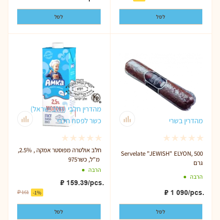
לסל
לסל
מהדרין חלבי (חלב ישראל)
מהדרין בשרי
כשר לפסח חלבי
חלב אולטרה מפוסטר אמקה , 2.5%,
Servelate "JEWISH" ELYON, 500
975 מ"ל, כשר
גרם
הרבה
הרבה
₽
159.39
/pcs.
₽
1 090
/pcs.
₽
161
-
1
%
לסל
לסל