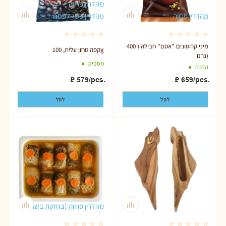
מהדרין פרווה
מהדרין פרווה
מהדרין כשר לפסח
מיני קרוטונים "אסם" חבילה ( 400
קפה טחון עלית, 100g
גרם)
מספיק
הרבה
₽
579
/pcs.
₽
659
/pcs.
לסל
לסל
מהדרין פרווה (בחזקת בשרי)