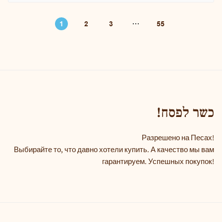
1
2
3
55
!כשר לפסח
Разрешено на Песах!
Выбирайте то, что давно хотели купить. А качество мы вам
гарантируем. Успешных покупок!