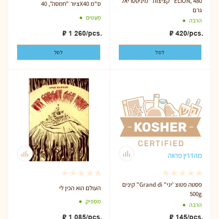
קציצות "מיניסטריאל" ELION, 480
ציור "חמסה", 40X40 ס"מ
גרם
מְעַטִים
הרבה
₽
1 260
/pcs.
₽
420
/pcs.
לסל
לסל
מהדרין פרווה
קינים "Grand di פסטה פטוצ 'יני"
העולם הוא הכין לי
500g
מספיק
הרבה
₽
1 085
/pcs.
₽
145
/pcs.