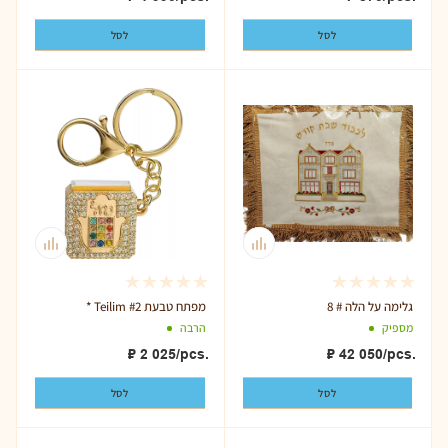
לסל
לסל
גלימה על הלה # 8
* Teilim מפתח טבעת #2
מספיק
הרבה
₽
2 025
/pcs.
₽
42 050
/pcs.
לסל
לסל