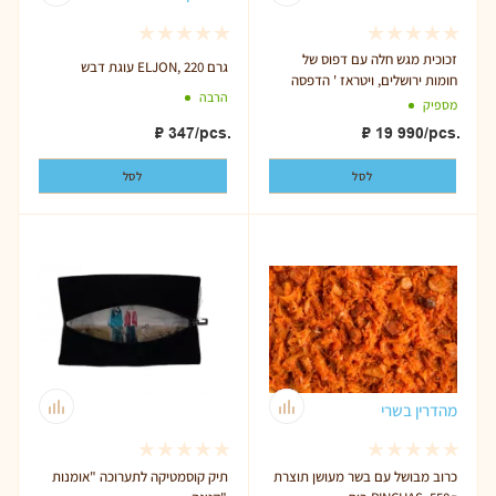
זכוכית מגש חלה עם דפוס של
עוגת דבש ELJON, 220 גרם
חומות ירושלים, ויטראז ' הדפסה
הרבה
מספיק
₽
347
/pcs.
₽
19 990
/pcs.
לסל
לסל
מהדרין בשרי
כרוב מבושל עם בשר מעושן תוצרת
תיק קוסמטיקה לתערוכה "אומנות