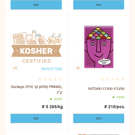
לסל
לסל
מהדרין פרווה
Sockeye סלמון קר (פילה) PINHAS,
מחברת ממרכז הסובלנות
ק"ג
הרבה
הרבה
₽
210
/pcs.
₽
5 265
/kg
לסל
לסל