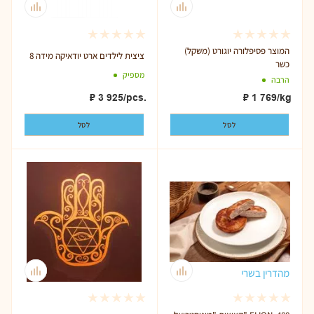
המוצר פסיפלורה יוגורט (משקל)
ציצית לילדים ארט יודאיקה מידה 8
כשר
מספיק
הרבה
₽
3 925
/pcs.
₽
1 769
/kg
לסל
לסל
מהדרין בשרי