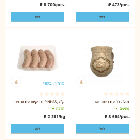
₽
473
/pcs.
₽
8 700
/pcs.
לסל
לסל
מהדרין בשרי
נטלה בז' עם כיתוב זהב
נקניקיות עם אגוזים PINHAS, ק"ג
מְעַטִים
הרבה
₽
2 381
/kg
₽
8 694
/pcs.
לסל
לסל