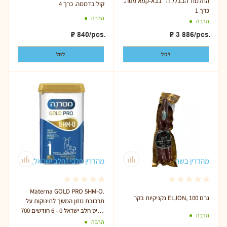
התלמוד הבבלי. ה ' בבא-קמא מסה.
קול בדממה. כרך 4
כרך 1
הרבה
הרבה
₽
840
/pcs.
₽
3 886
/pcs.
לסל
לסל
מהדרין בשרי
מהדרין חלבי (חלב ישראל)
Materna GOLD PRO 5HM-O.
נקניקיות בקר ELJON, 100 גרם
תרכובת מזון המשך לתינוקות על
בסיס חלב ישראל 0 - 6 חודשים 700
הרבה
גרם
הרבה