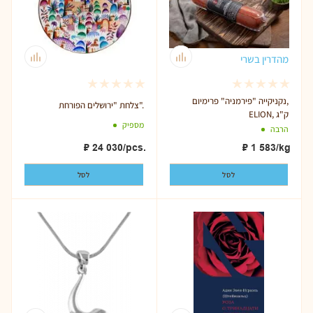
מהדרין בשרי
נקניקייה "פירמניה" פרימיום,
צלחת "ירושלים הפורחת".
ELION, ק"ג
מספיק
הרבה
₽
24 030
/pcs.
₽
1 583
/kg
לסל
לסל