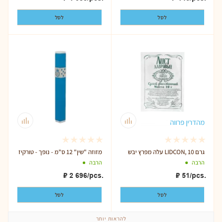
לסל
לסל
מהדרין פרווה
עלה מפרץ יבש LIDCON, 10 גרם
מזוזה "שין" 12 ס"מ - נופך - טורקיז
הרבה
הרבה
₽
2 696
/pcs.
₽
51
/pcs.
לסל
לסל
להראות יותר