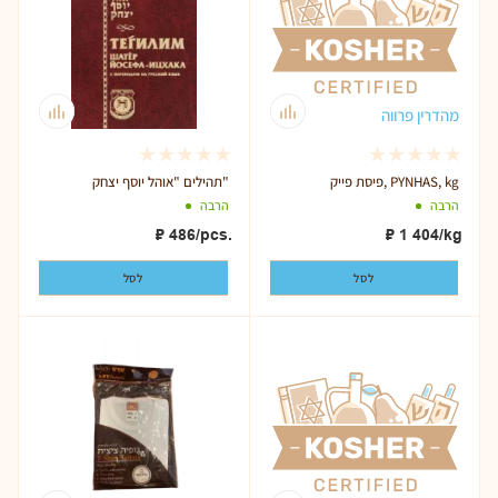
מהדרין פרווה
פיסת פייק, PYNHAS, kg
תהילים "אוהל יוסף יצחק"
הרבה
הרבה
₽
486
/pcs.
₽
1 404
/kg
לסל
לסל